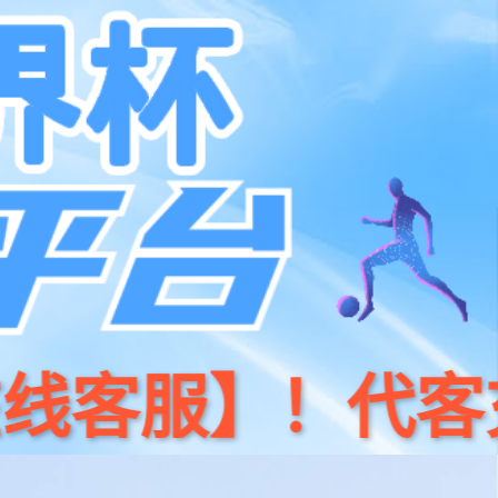
中文版
|
English
020-3828 8300
程案例
求贤纳士