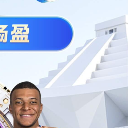
得了客户的一致认可。以下是部分图片。