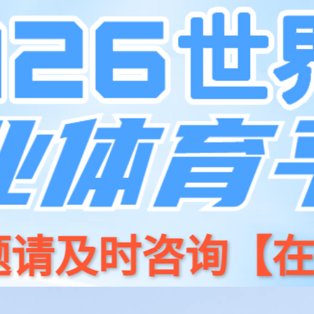
闻中心
产品系列
解决方案
工